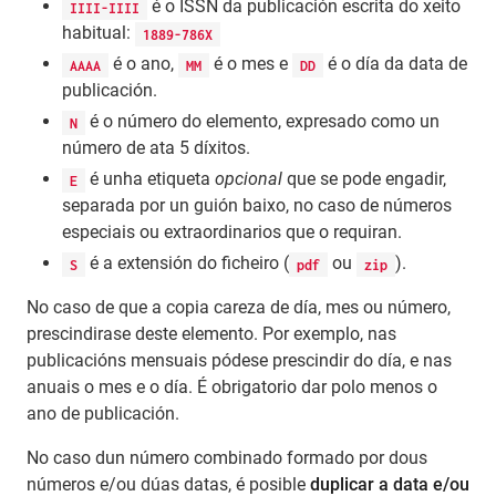
é o ISSN da publicación escrita do xeito
IIII-IIII
habitual:
1889-786X
é o ano,
é o mes e
é o día da data de
AAAA
MM
DD
publicación.
é o número do elemento, expresado como un
N
número de ata 5 díxitos.
é unha etiqueta
opcional
que se pode engadir,
E
separada por un guión baixo, no caso de números
especiais ou extraordinarios que o requiran.
é a extensión do ficheiro (
ou
).
S
pdf
zip
No caso de que a copia careza de día, mes ou número,
prescindirase deste elemento. Por exemplo, nas
publicacións mensuais pódese prescindir do día, e nas
anuais o mes e o día. É obrigatorio dar polo menos o
ano de publicación.
No caso dun número combinado formado por dous
números e/ou dúas datas, é posible
duplicar a data e/ou