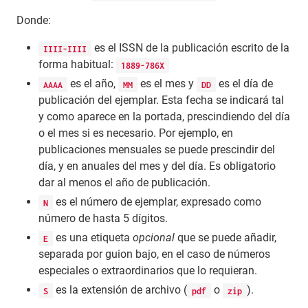
Donde:
es el ISSN de la publicación escrito de la
IIII-IIII
forma habitual:
1889-786X
es el año,
es el mes y
es el día de
AAAA
MM
DD
publicación del ejemplar. Esta fecha se indicará tal
y como aparece en la portada, prescindiendo del día
o el mes si es necesario. Por ejemplo, en
publicaciones mensuales se puede prescindir del
día, y en anuales del mes y del día. Es obligatorio
dar al menos el año de publicación.
es el número de ejemplar, expresado como
N
número de hasta 5 dígitos.
es una etiqueta
opcional
que se puede añadir,
E
separada por guion bajo, en el caso de números
especiales o extraordinarios que lo requieran.
es la extensión de archivo (
o
).
S
pdf
zip