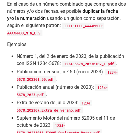
En el caso de un número combinado que comprende dos
números y/o dos fechas, es posible
duplicar la fecha
y/o la numeración
usando un guion como separación,
según el siguiente patrón:
IIII-IIII_AAAAMMDD-
AAAAMMDD_N-N_E.S
Ejemplos:
Número 1, del 2 de enero de 2023, de la publicación
con ISSN 1234-5678:
.
1234-5678_20230102_1.pdf
Publicación mensual, n.º 50 (enero 2023):
1234-
.
5678_202301_50.pdf
Publicación anual (número de 2023):
1234-
.
5678_2023.pdf
Extra de verano de julio 2023:
1234-
.
5678_202307_Extra de verano.pdf
Suplemento Motor del número 52005 del 11 de
octubre de 2023:
1234-
.
5678_20231011_52005_Suplemento Motor.pdf