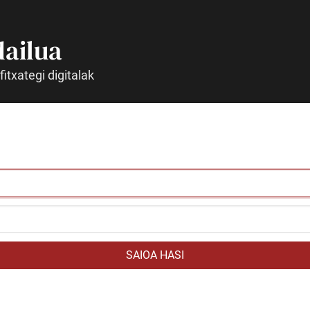
dailua
fitxategi digitalak
SAIOA HASI