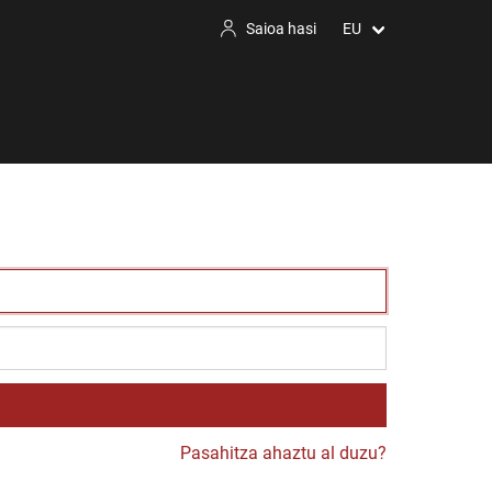
Saioa hasi
EU
Pasahitza ahaztu al duzu?